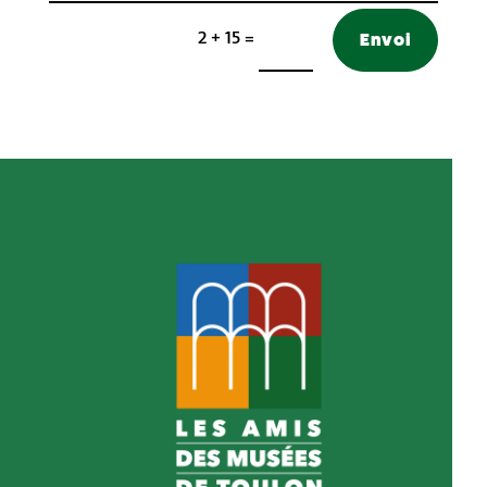
Envoi
2 + 15
=